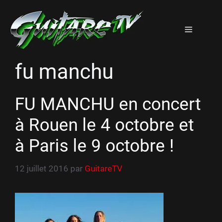
Aller
au
Menu
contenu
fu manchu
FU MANCHU en concert
à Rouen le 4 octobre et
à Paris le 9 octobre !
12 juillet 2016
par
GuitareTV