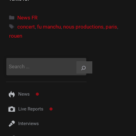
Catégories
News FR
Étiquettes
concert
,
fu manchu
,
nous productions
,
paris
,
rouen
Rechercher
News
Live Reports
Interviews