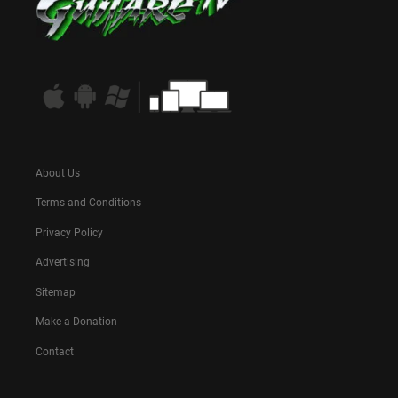
About Us
Terms and Conditions
Privacy Policy
Advertising
Sitemap
Make a Donation
Contact