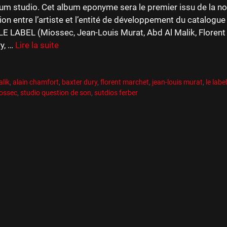
um studio. Cet album eponyme sera le premier issu de la no
ion entre l’artiste et l’entité de développement du catalogue
LE LABEL (Miossec, Jean-Louis Murat, Abd Al Malik, Florent
y, …
Lire la suite
es
R
es
alik
,
alain chamfort
,
baxter dury
,
florent marchet
,
jean-louis murat
,
le labe
ossec
,
studio question de son
,
sutdios ferber