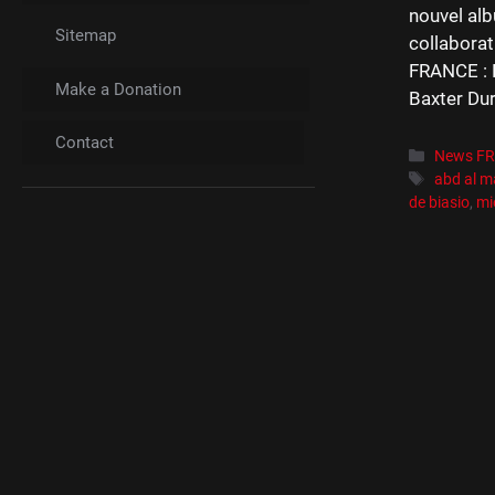
nouvel alb
Sitemap
collaborat
FRANCE : 
Make a Donation
Baxter Dur
Contact
Catégori
News F
Étiquett
abd al m
de biasio
,
mi