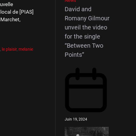
News
uvelle
David and
 local de [PIAS]
Romany Gilmour
 Marchet,
unveil the video
for the single
“Between Two
l
,
le plaisir
,
melanie
Points”
Juin 19, 2024