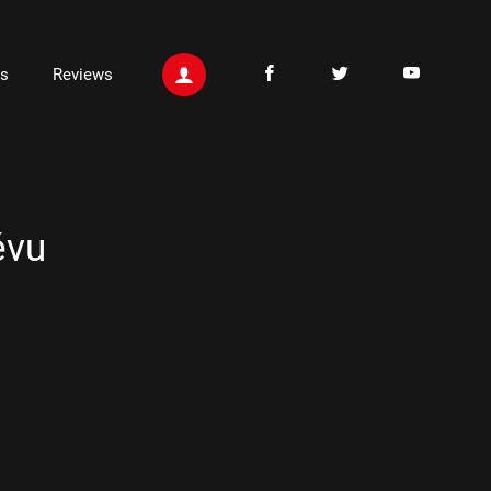
ts
Reviews
évu