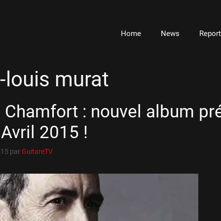
Home
News
Repor
-louis murat
n Chamfort : nouvel album pr
Avril 2015 !
015
par
GuitareTV