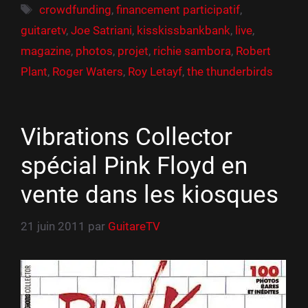
Étiquettes
crowdfunding
,
financement participatif
,
guitaretv
,
Joe Satriani
,
kisskissbankbank
,
live
,
magazine
,
photos
,
projet
,
richie sambora
,
Robert
Plant
,
Roger Waters
,
Roy Letayf
,
the thunderbirds
Vibrations Collector
spécial Pink Floyd en
vente dans les kiosques
21 juin 2011
par
GuitareTV