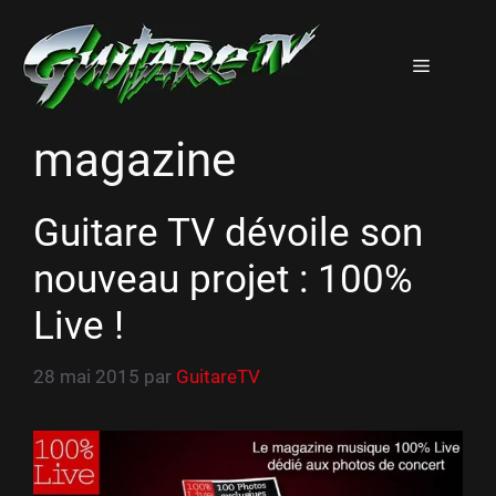
Aller
au
Menu
contenu
magazine
Guitare TV dévoile son
nouveau projet : 100%
Live !
28 mai 2015
par
GuitareTV