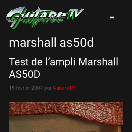
Aller
au
Menu
contenu
marshall as50d
Test de l’ampli Marshall
AS50D
15 février 2007
par
GuitareTV