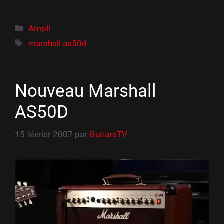
Catégories
Ampli
Étiquettes
marshall as50d
Nouveau Marshall
AS50D
15 février 2007
par
GuitareTV