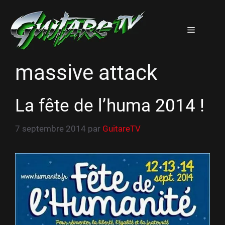
Aller
au
Menu
contenu
massive attack
La fête de l’huma 2014 !
7 septembre 2014
par
GuitareTV