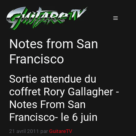
Aller
au
Menu
contenu
Notes from San
Francisco
Sortie attendue du
coffret Rory Gallagher -
Notes From San
Francisco- le 6 juin
21 avril 2011
par
GuitareTV