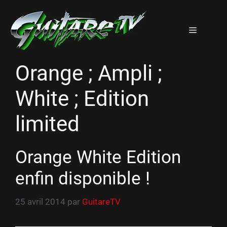
Aller
au
Menu
contenu
Orange ; Ampli ;
White ; Edition
limited
Orange White Edition
enfin disponible !
25 avril 2014
par
GuitareTV