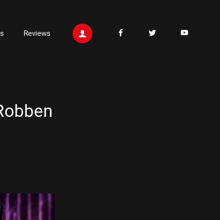
ts
Reviews
 Robben