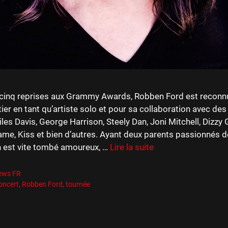
cinq reprises aux Grammy Awards, Robben Ford est reconnu
er en tant qu’artiste solo et pour sa collaboration avec des
s Davis, George Harrison, Steely Dan, Joni Mitchell, Dizzy G
me, Kiss et bien d’autres. Ayant deux parents passionnés 
 est vite tombé amoureux, …
Lire la suite
es
ews FR
es
oncert
,
Robben Ford
,
tournée