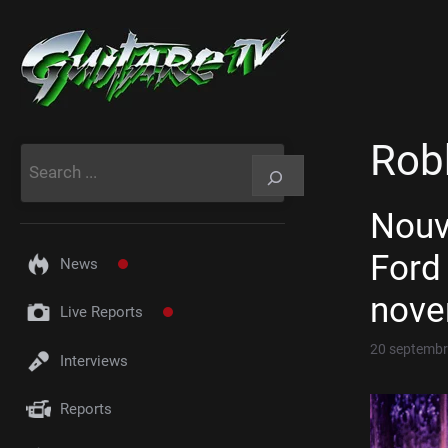
Aller
au
contenu
Rob
Rechercher
Nouv
Ford
News
nov
Live Reports
20 septembr
Interviews
Reports