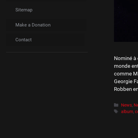
Sitemap
Make a Donation
Contact
Nominé à 
monde enti
comme Mile
Georgie Fa
Robben en
Catégori
News
,
N
Étiquett
album
,
c