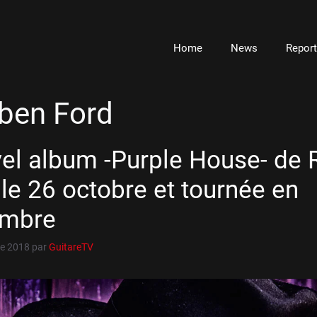
Home
News
Repor
ben Ford
el album -Purple House- de
 le 26 octobre et tournée en
embre
e 2018
par
GuitareTV