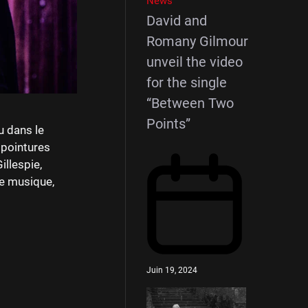
News
David and
Romany Gilmour
unveil the video
for the single
“Between Two
Points”
 dans le
 pointures
illespie,
de musique,
Juin 19, 2024