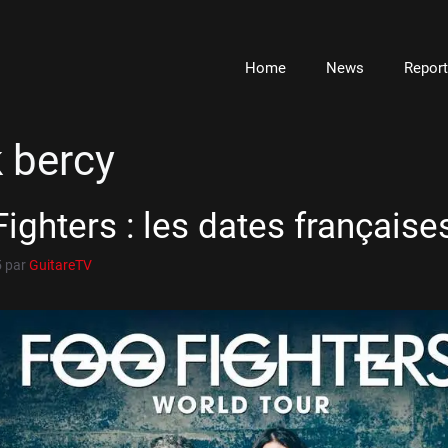
Home
News
Repor
 bercy
ighters : les dates françaises
5
par
GuitareTV