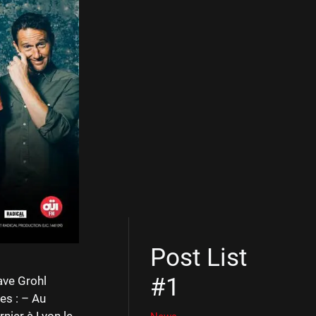
Post List
#1
ave Grohl
es : – Au
nier à Lyon le