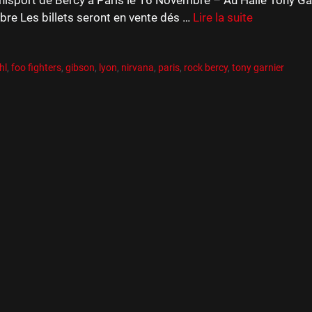
re Les billets seront en vente dés …
Lire la suite
es
R
es
hl
,
foo fighters
,
gibson
,
lyon
,
nirvana
,
paris
,
rock bercy
,
tony garnier