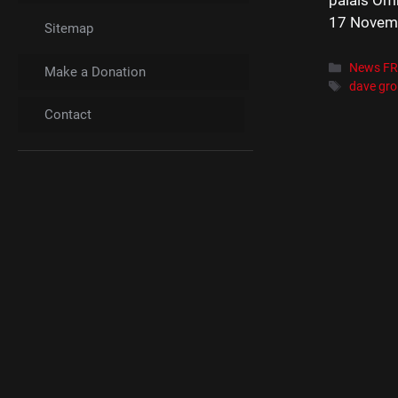
17 Novemb
Sitemap
Catégori
News F
Make a Donation
Étiquett
dave gro
Contact