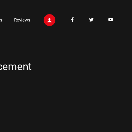
ts
Reviews
ncement