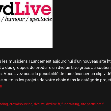
s les musiciens ! Lancement aujourd’hui d’un nouveau site htt
 à des groupes de produire un dvd en Live grâce au soutien
s. Vous avez aussi la possibilité de faire financer un clip vid
e ou tous les projets de votre choix dans la catégorie projets
te
es
R
es
nding
,
crowdsourcing
,
dvdlive
,
dvdlive.fr
,
fundraising
,
site participatif