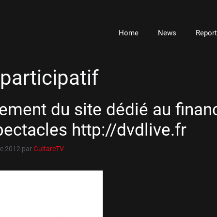
Home
News
Repor
 participatif
ement du site dédié au fina
ectacles http://dvdlive.fr
e 2012
par
GuitareTV