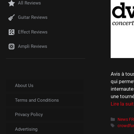
All Reviews
Guitar Reviews
Effect Reviews
Ampli Reviews
Avis à tou
qui permet
About Us
internaute
une tourné
Terms and Conditions
Lire la sui
Privacy Policy
Catégori
News F
Étiquett
crowdfu
Advertising