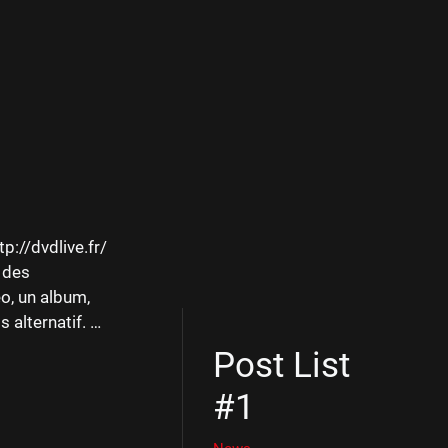
p://dvdlive.fr/
 des
éo, un album,
 alternatif. …
Post List
#1