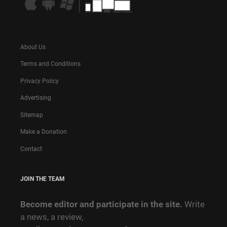
About Us
Terms and Conditions
Privacy Policy
Advertising
Sitemap
Make a Donation
Contact
JOIN THE TEAM
Become editor and participate in the site.
Write
a news, a review,