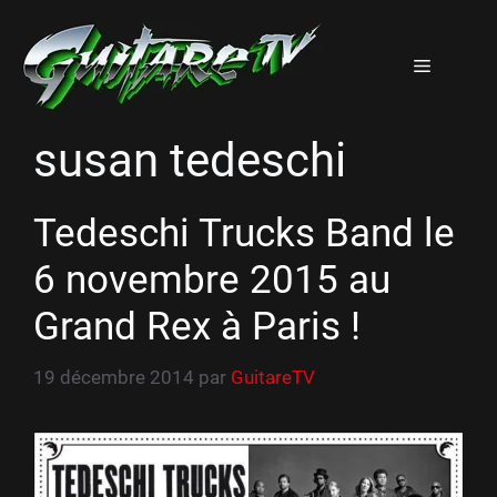
Aller
au
Menu
contenu
susan tedeschi
Tedeschi Trucks Band le
6 novembre 2015 au
Grand Rex à Paris !
19 décembre 2014
par
GuitareTV