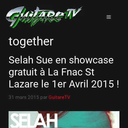
Aller
au
Menu
contenu
together
Selah Sue en showcase
gratuit à La Fnac St
Lazare le 1er Avril 2015 !
31 mars 2015
par
GuitareTV