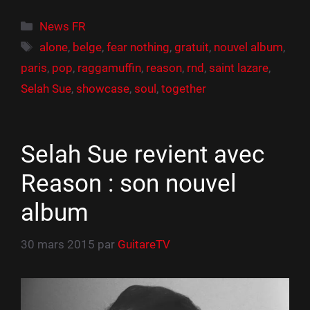
Catégories
News FR
Étiquettes
alone
,
belge
,
fear nothing
,
gratuit
,
nouvel album
,
paris
,
pop
,
raggamuffin
,
reason
,
rnd
,
saint lazare
,
Selah Sue
,
showcase
,
soul
,
together
Selah Sue revient avec
Reason : son nouvel
album
30 mars 2015
par
GuitareTV