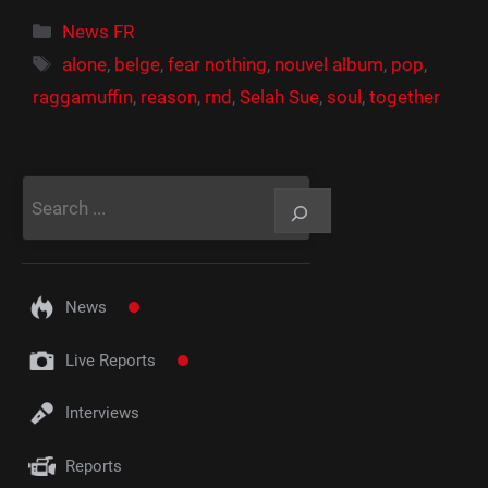
Catégories
News FR
Étiquettes
alone
,
belge
,
fear nothing
,
nouvel album
,
pop
,
raggamuffin
,
reason
,
rnd
,
Selah Sue
,
soul
,
together
Rechercher
News
Live Reports
Interviews
Reports