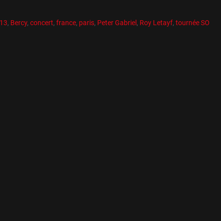
es
R
es
013
,
Bercy
,
concert
,
france
,
paris
,
Peter Gabriel
,
Roy Letayf
,
tournée SO