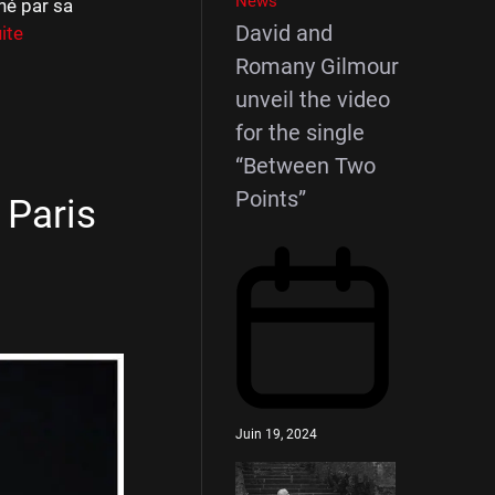
News
né par sa
David and
uite
Romany Gilmour
unveil the video
for the single
“Between Two
Points”
 Paris
Juin 19, 2024