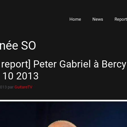
Home
News
Repor
rnée SO
 report] Peter Gabriel à Bercy
5 10 2013
2013
par
GuitareTV