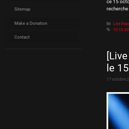
ce 15 octo
recherche 
Sitemap
Make a Donation
Catégori
Live Rep
Étiquett
15 10 2
Contact
[Live
le 1
17 octobre 