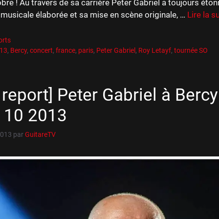
bre ! Au travers de sa carrière Peter Gabriel a toujours éton
musicale élaborée et sa mise en scène originale, …
Lire la s
es
orts
es
013
,
Bercy
,
concert
,
france
,
paris
,
Peter Gabriel
,
Roy Letayf
,
tournée SO
 report] Peter Gabriel à Bercy
5 10 2013
2013
par
GuitareTV