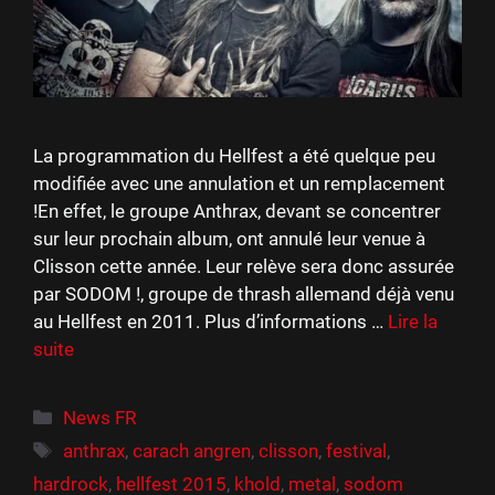
La programmation du Hellfest a été quelque peu
modifiée avec une annulation et un remplacement
!En effet, le groupe Anthrax, devant se concentrer
sur leur prochain album, ont annulé leur venue à
Clisson cette année. Leur relève sera donc assurée
par SODOM !, groupe de thrash allemand déjà venu
au Hellfest en 2011. Plus d’informations …
Lire la
suite
Catégories
News FR
Étiquettes
anthrax
,
carach angren
,
clisson
,
festival
,
hardrock
,
hellfest 2015
,
khold
,
metal
,
sodom