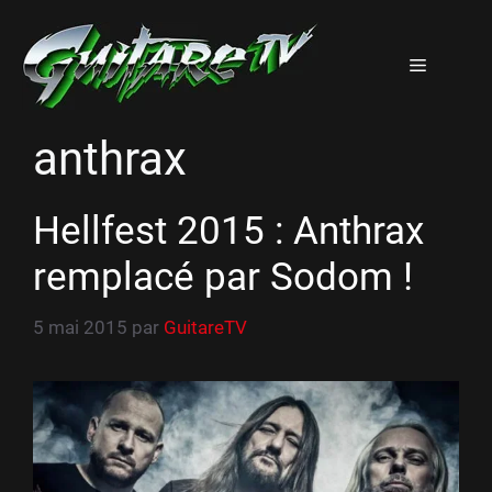
Aller
au
Menu
contenu
anthrax
Hellfest 2015 : Anthrax
remplacé par Sodom !
5 mai 2015
par
GuitareTV