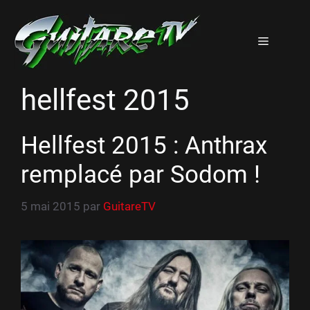
Aller
au
Menu
contenu
hellfest 2015
Hellfest 2015 : Anthrax
remplacé par Sodom !
5 mai 2015
par
GuitareTV