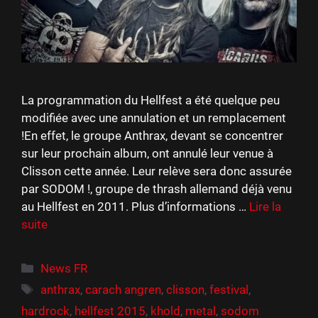
La programmation du Hellfest a été quelque peu
modifiée avec une annulation et un remplacement
!En effet, le groupe Anthrax, devant se concentrer
sur leur prochain album, ont annulé leur venue à
Clisson cette année. Leur relève sera donc assurée
par SODOM !, groupe de thrash allemand déjà venu
au Hellfest en 2011. Plus d’informations …
Lire la
suite
Catégories
News FR
Étiquettes
anthrax
,
carach angren
,
clisson
,
festival
,
hardrock
,
hellfest 2015
,
khold
,
metal
,
sodom