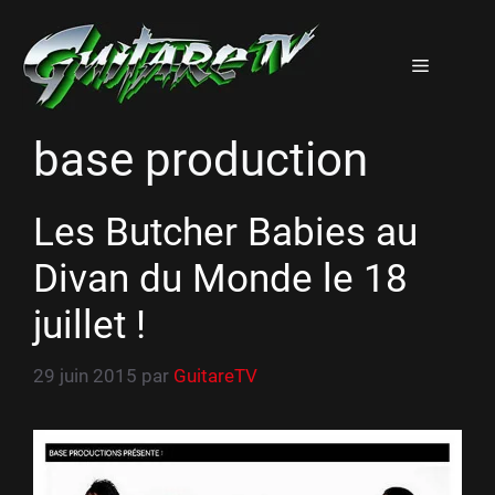
Aller
au
Menu
contenu
base production
Les Butcher Babies au
Divan du Monde le 18
juillet !
29 juin 2015
par
GuitareTV