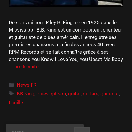
De son vrai nom Riley B. King, né en 1925 dans le
Mississippi, B.B. King est un compositeur, chanteur
et guitariste de blues américain. Il enregistre ses
premières chansons à la fin des années 40 avec
RPM Records et se fait connaître grâce à ses
chansons You Know I Love You, You Upset Me Baby
…
Lire la suite
Catégories
News FR
Étiquettes
BB King
,
blues
,
gibson
,
guitar
,
guitare
,
guitarist
,
Lucille
Rechercher