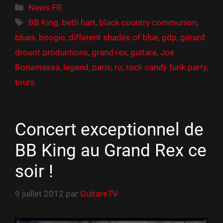
Catégories
News FR
Étiquettes
BB King
,
beth hart
,
black country communion
,
blues
,
boogie
,
different shades of blue
,
gdp
,
gérard
drouot productions
,
grand rex
,
guitare
,
Joe
Bonamassa
,
legend
,
paris
,
ro
,
rock candy funk party
,
tours
Concert exceptionnel de
BB King au Grand Rex ce
soir !
9 juillet 2012
par
GuitareTV