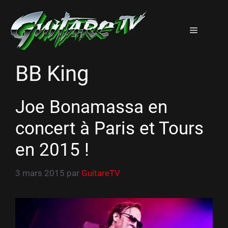
Aller
au
Menu
contenu
BB King
Joe Bonamassa en
concert à Paris et Tours
en 2015 !
3 mars 2015
par
GuitareTV