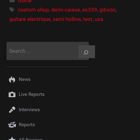
Guitar
Étiquettes
custom shop
,
demi-caisse
,
es339
,
gibson
,
guitare electrique
,
semi hollow
,
test
,
usa
Rechercher
News
Live Reports
Interviews
Reports
All Reviews