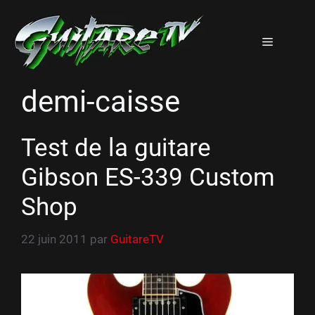
Aller
au
Menu
contenu
demi-caisse
Test de la guitare
Gibson ES-339 Custom
Shop
22 juin 2011
par
GuitareTV