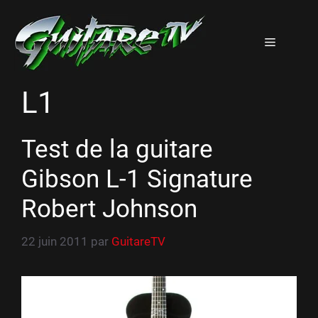
Aller
au
Menu
contenu
L1
Test de la guitare
Gibson L-1 Signature
Robert Johnson
22 juin 2011
par
GuitareTV