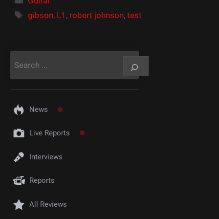
Guitar
Étiquettes
gibson
,
L1
,
robert johnson
,
test
Rechercher
News
Live Reports
Interviews
Reports
All Reviews