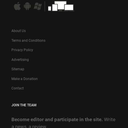
About Us
Terms and Conditions
Privacy Policy
Advertising
Sitemap
Make a Donation
Contact
JOIN THE TEAM
Become editor and participate in the site.
Write
a news, a review,