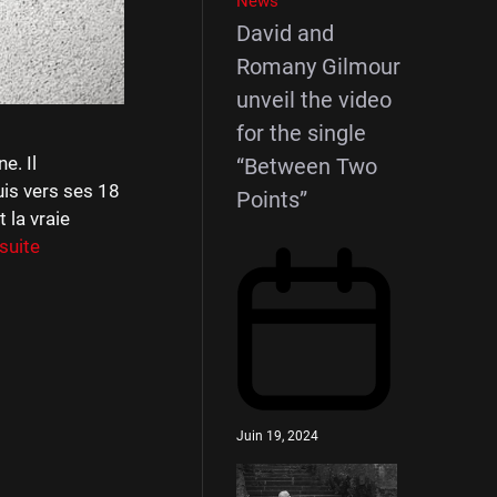
News
David and
Romany Gilmour
unveil the video
for the single
e. Il
“Between Two
is vers ses 18
Points”
 la vraie
 suite
Juin 19, 2024