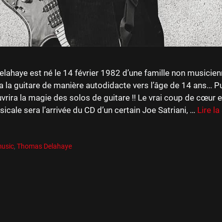
ahaye est né le 14 février 1982 d’une famille non musicienn
la guitare de manière autodidacte vers l’âge de 14 ans… Pu
vrira la magie des solos de guitare !! Le vrai coup de cœur et
icale sera l’arrivée du CD d’un certain Joe Satriani, …
Lire la
es
R
es
music
,
Thomas Delahaye