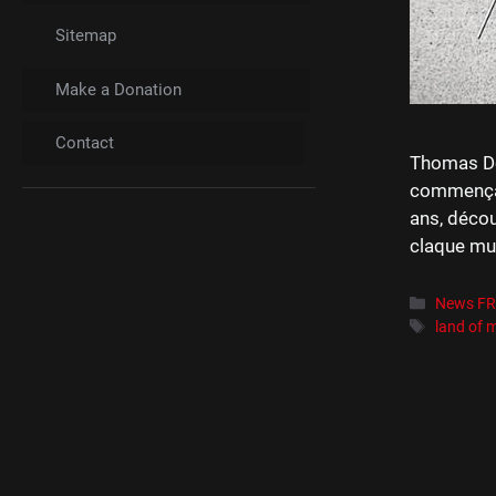
Sitemap
Make a Donation
Contact
Thomas Del
commença 
ans, décou
claque mus
Catégori
News F
Étiquett
land of 