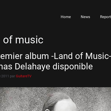
Home
News
Repor
 of music
remier album -Land of Music-
as Delahaye disponible
e 2011
par
GuitareTV