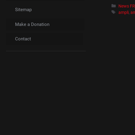
Catégori
News F
Sitemap
Étiquett
ampli
,
am
Make a Donation
Contact