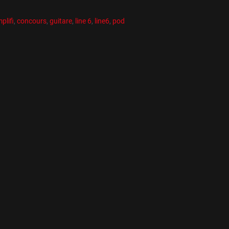
es
R
es
plifi
,
concours
,
guitare
,
line 6
,
line6
,
pod