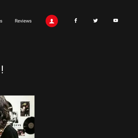
ts
Reviews
!