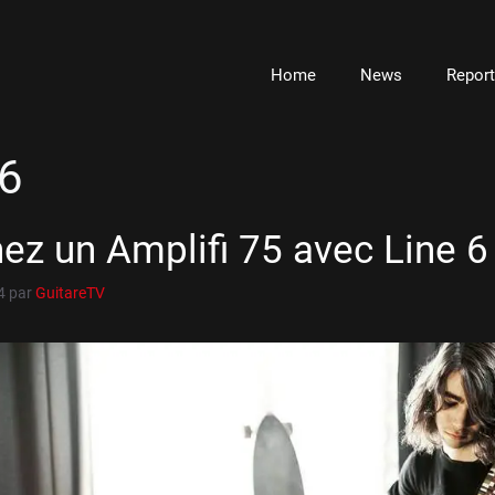
Home
News
Repor
 6
ez un Amplifi 75 avec Line 6 
4
par
GuitareTV