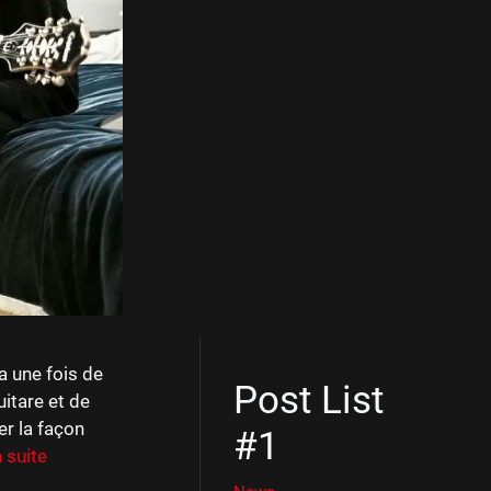
a une fois de
Post List
itare et de
er la façon
#1
a suite