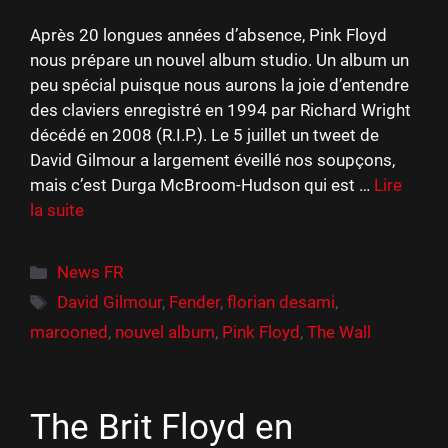
Après 20 longues années d’absence, Pink Floyd
nous prépare un nouvel album studio. Un album un
peu spécial puisque nous aurons la joie d’entendre
des claviers enregistré en 1994 par Richard Wright
décédé en 2008 (R.I.P.). Le 5 juillet un tweet de
David Gilmour a largement éveillé nos soupçons,
mais c’est Durga McBroom-Hudson qui est …
Lire
la suite
Catégories
News FR
Étiquettes
David Gilmour
,
Fender
,
florian desami
,
marooned
,
nouvel album
,
Pink Floyd
,
The Wall
The Brit Floyd en