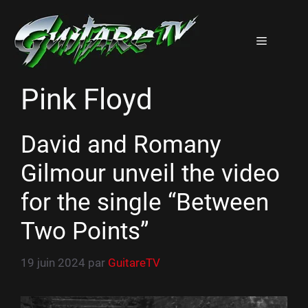
Aller
au
Menu
contenu
Pink Floyd
David and Romany
Gilmour unveil the video
for the single “Between
Two Points”
19 juin 2024
par
GuitareTV