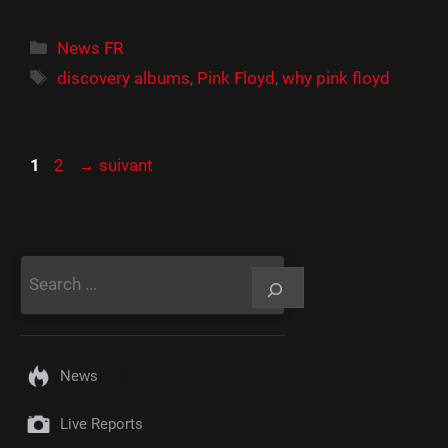
Catégories
News FR
Étiquettes
discovery albums
,
Pink Floyd
,
why pink floyd
Page
Page
1
2
→
suivant
Rechercher
News
Live Reports