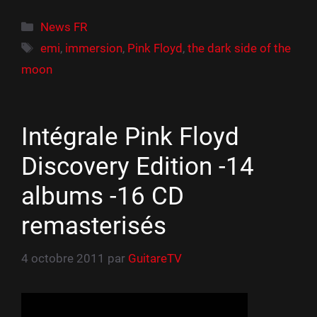
Catégories
News FR
Étiquettes
emi
,
immersion
,
Pink Floyd
,
the dark side of the
moon
Intégrale Pink Floyd
Discovery Edition -14
albums -16 CD
remasterisés
4 octobre 2011
par
GuitareTV