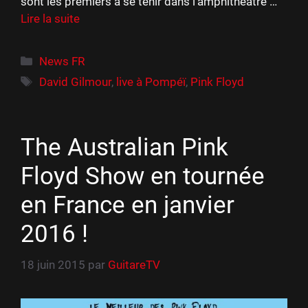
sont les premiers à se tenir dans l’amphithéâtre …
Lire la suite
Catégories
News FR
Étiquettes
David Gilmour
,
live à Pompéï
,
Pink Floyd
The Australian Pink
Floyd Show en tournée
en France en janvier
2016 !
18 juin 2015
par
GuitareTV