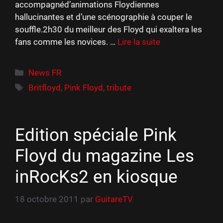
accompagnéd’animations Floydiennes
hallucinantes et d’une scénographie à couper le
souffle.2h30 du meilleur des Floyd qui exaltera les
fans comme les novices. …
Lire la suite
Catégories
News FR
Étiquettes
Britfloyd
,
Pink Floyd
,
tribute
Edition spéciale Pink
Floyd du magazine Les
inRocKs2 en kiosque
18 octobre 2011
par
GuitareTV