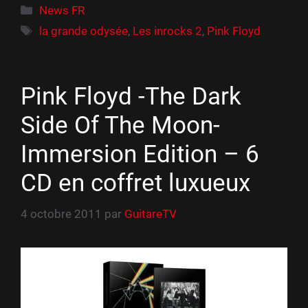
Catégories
News FR
Étiquettes
la grande odysée
,
Les inrocks 2
,
Pink Floyd
Pink Floyd -The Dark
Side Of The Moon-
Immersion Edition – 6
CD en coffret luxueux
4 octobre 2011
par
GuitareTV