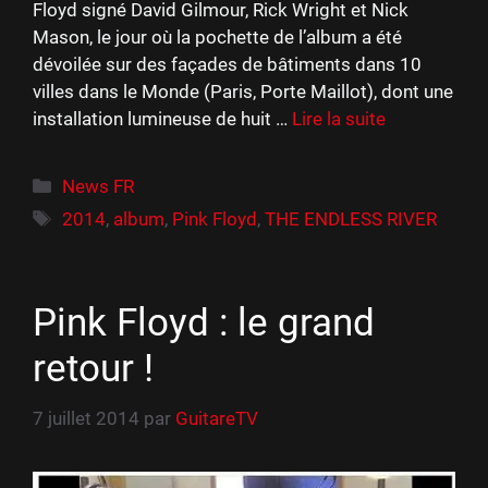
Floyd signé David Gilmour, Rick Wright et Nick
Mason, le jour où la pochette de l’album a été
dévoilée sur des façades de bâtiments dans 10
villes dans le Monde (Paris, Porte Maillot), dont une
installation lumineuse de huit …
Lire la suite
Catégories
News FR
Étiquettes
2014
,
album
,
Pink Floyd
,
THE ENDLESS RIVER
Pink Floyd : le grand
retour !
7 juillet 2014
par
GuitareTV