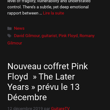
level of fragility, vulnerability and understated
control. There’s a subtle, yet deep emotional
rapport between …
Lire la suite
Catégories
News
Étiquettes
David Gilmour
,
guitarist
,
Pink Floyd
,
Romany
Gilmour
Nouveau coffret Pink
Floyd » The Later
Years » prévu le 13
Décembre
12 décembre 2019
par
GuitareTV