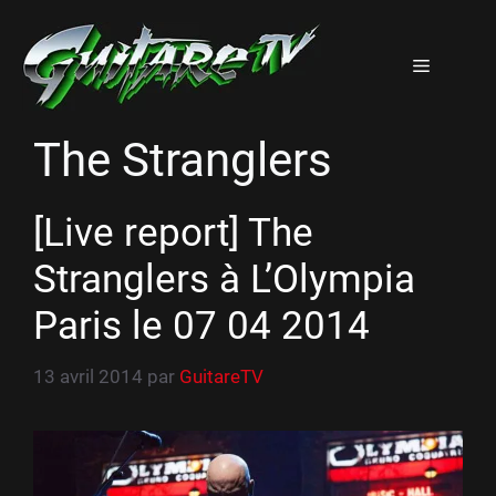
Aller
au
Menu
contenu
The Stranglers
[Live report] The
Stranglers à L’Olympia
Paris le 07 04 2014
13 avril 2014
par
GuitareTV