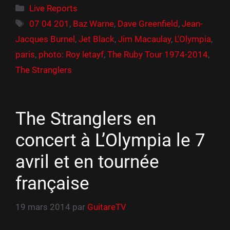
Catégories
Live Reports
Étiquettes
07 04 201
,
Baz Warne
,
Dave Greenfield
,
Jean-
Jacques Burnel
,
Jet Black
,
Jim Macaulay
,
L'Olympia
,
paris
,
photo: Roy letayf
,
The Ruby Tour 1974-2014
,
The Stranglers
The Stranglers en
concert à L’Olympia le 7
avril et en tournée
française
19 mars 2014
par
GuitareTV