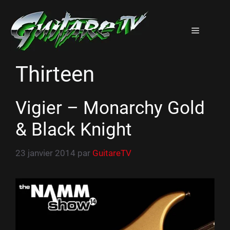
Aller
au
Menu
contenu
Thirteen
Vigier – Monarchy Gold
& Black Knight
23 janvier 2014
par
GuitareTV