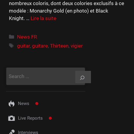
nombreux coloris, dont deux colories exclusifs à ce
modèle : Monarchy Gold (en photo) et Black
Knight. …
Lire la suite
Catégories
News FR
Étiquettes
guitar
,
guitare
,
Thirteen
,
vigier
Rechercher
News
Live Reports
Interviews