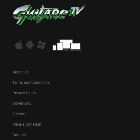
About Us
Terms and Conditions
Privacy Policy
Advertising
Sitemap
Make a Donation
Contact